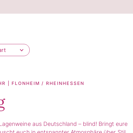
art
HR | FLONHEIM / RHEINHESSEN
g
Lagenweine aus Deutschland – blind! Bringt eure
uscht euch in entspannter Atmosphäre über Stil,