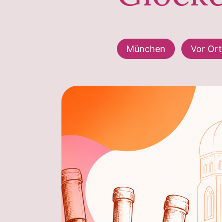
München
Vor Ort