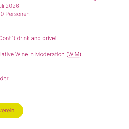
uli 2026
0 Personen
Dont´t drink and drive!
tiative Wine in Moderation (
WiM
)
nder
verein